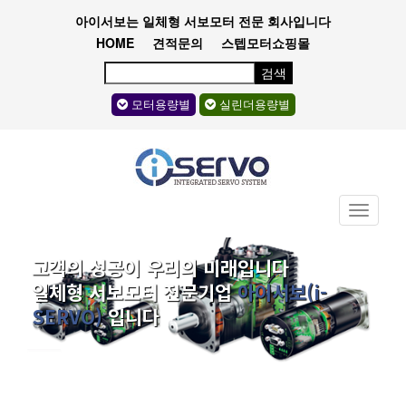
아이서보는 일체형 서보모터 전문 회사입니다
HOME
견적문의
스텝모터쇼핑몰
검색
모터용량별
실린더용량별
Toggle
navigati
고객의 성공이 우리의 미래입니다
일체형 서보모터 전문기업
아이서보(i-
SERVO)
입니다