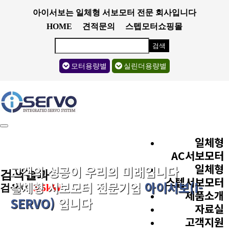
아이서보는 일체형 서보모터 전문 회사입니다
HOME
견적문의
스텝모터쇼핑몰
검색
모터용량별
실린더용량별
Toggle
navigation
일체형
AC서보모터
일체형
고객의 성공이 우리의 미래입니다
검색결과
스텝서보모터
일체형 서보모터 전문기업
아이서보(i-
검색어
5.5kW
제품소개
SERVO)
입니다
자료실
고객지원