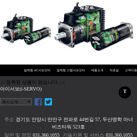
일체형 AC서보모터
일체형 스텝서보모터
제품소개
자료실
고객지원
:::: 등록된 상품이 없습니다. ::::
아이서보(i-SERVO)
T
주소
경기도 안양시 만안구 전파로 44번길 57, 두산명학 아너
비즈타워 523호
일반 및 영업
031.360.1055
기술지원 및 서비스
031.360.1055