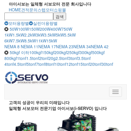
아이서보는 일체형 서보모터 전문 회사입니다
HOME
견적문의
스텝모터쇼핑몰
검색
모터용량별
실린더용량별
50W
100W
150W
200W
400W
750W
1kW
1.5kW
2.2kW
3kW
3.5kW
5kW
5.5kW
6kW
7.5kW
8.5kW
11kW
15kW
NEMA 8
NEMA 11
NEMA 17
NEMA 23
NEMA 34
NEMA 42
50kgf 이하
100kgf
150kgf
200kgf
250kgf
300kgf
500kgf
800kgf
1tonf
1.5tonf
2tonf
20g
2.5tonf
3tonf
3.5tonf
4tonf
4.5tonf
5tonf
7tonf
8tonf
10tonf
12tonf
15tonf
20tonf
30tonf
Toggle
navigati
고객의 성공이 우리의 미래입니다
일체형 서보모터 전문기업
아이서보(i-SERVO)
입니다