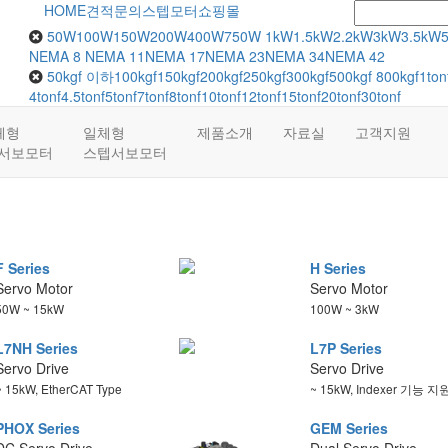
HOME
견적문의
스텝모터쇼핑몰
50W
100W
150W
200W
400W
750W
1kW
1.5kW
2.2kW
3kW
3.5kW
NEMA 8
NEMA 11
NEMA 17
NEMA 23
NEMA 34
NEMA 42
50kgf 이하
100kgf
150kgf
200kgf
250kgf
300kgf
500kgf
800kgf
1ton
4tonf
4.5tonf
5tonf
7tonf
8tonf
10tonf
12tonf
15tonf
20tonf
30tonf
체형
일체형
제품소개
자료실
고객지원
C서보모터
스텝서보모터
F Series
H Series
Servo Motor
Servo Motor
50W ~ 15kW
100W ~ 3kW
L7NH Series
L7P Series
Servo Drive
Servo Drive
~ 15kW, EtherCAT Type
~ 15kW, Indexer 기능 지
PHOX Series
GEM Series