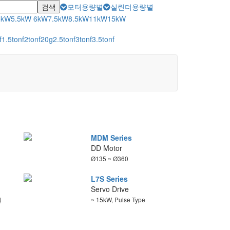
검색
모터용량별
실린더용량별
5kW
5.5kW
6kW
7.5kW
8.5kW
11kW
15kW
f
1.5tonf
2tonf
20g
2.5tonf
3tonf
3.5tonf
MDM Series
DD Motor
Ø135 ~ Ø360
L7S Series
Servo Drive
원
~ 15kW, Pulse Type