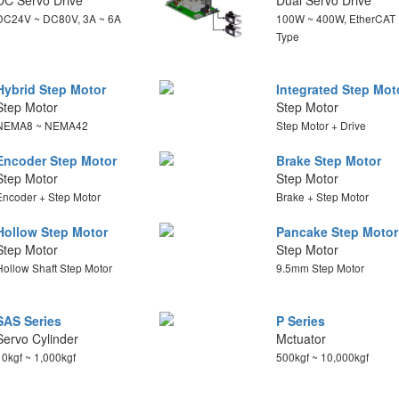
DC Servo Drive
Dual Servo Drive
DC24V ~ DC80V, 3A ~ 6A
100W ~ 400W, EtherCAT
Type
Hybrid Step Motor
Integrated Step Mot
Step Motor
Step Motor
NEMA8 ~ NEMA42
Step Motor + Drive
Encoder Step Motor
Brake Step Motor
Step Motor
Step Motor
Encoder + Step Motor
Brake + Step Motor
Hollow Step Motor
Pancake Step Motor
Step Motor
Step Motor
Hollow Shaft Step Motor
9.5mm Step Motor
SAS Series
P Series
Servo Cylinder
Mctuator
10kgf ~ 1,000kgf
500kgf ~ 10,000kgf