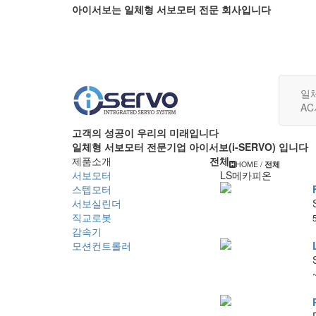
아이서보는 일체형 서보모터 전문 회사입니다
일
A
고객의 성공이 우리의 미래입니다
일체형 서보모터 전문기업
아이서보(i-SERVO)
입니다
제품소개
전체
HOME /
전체
서보모터
LS메카피온
스텝모터
서보실린더
직교로봇
감속기
모션컨트롤러