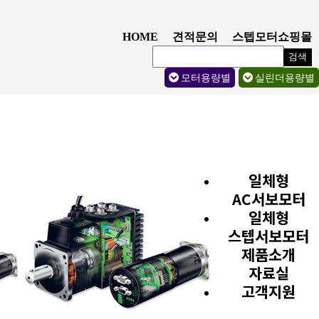
HOME
견적문의
스텝모터쇼핑몰
검색
모터용량별
실린더용량별
일체형
AC서보모터
일체형
스텝서보모터
제품소개
자료실
고객지원